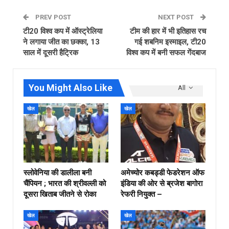
PREV POST
NEXT POST
टी20 विश्व कप में ऑस्ट्रेलिया
टीम की हार में भी इतिहास रच
ने लगाया जीत का छक्का, 13
गई शबनिम इस्माइल, टी20
साल में दूसरी हैट्रिक
विश्व कप में बनी सफल गेंदबाज
You Might Also Like
All
खेल
खेल
स्लोवेनिया की डालीला बनी
अमेच्योर कबड्डी फेडरेशन ऑफ
चैंपियन ; भारत की श्रीवल्ली को
इंडिया की ओर से ब्रजेश बागोरा
दूसरा खिताब जीतने से रोका
रेफरी नियुक्त –
खेल
खेल