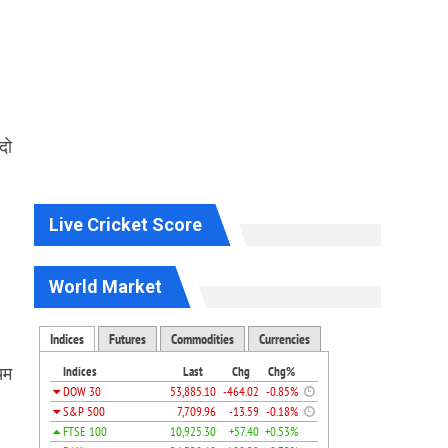
दो
Live Cricket Score
World Market
िम