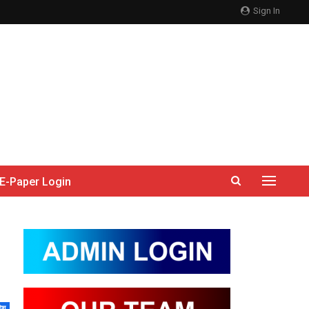
Sign In
E-Paper Login
देश