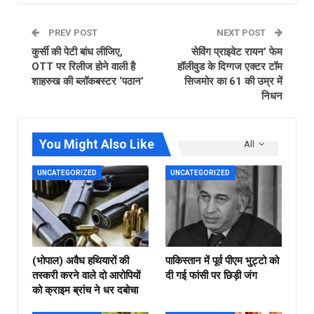
PREV POST
NEXT POST
कुर्सी की पेटी बांध लीजिए,
सेविंग प्राइवेट रायन’ फेम
OTT पर रिलीज होने वाली है
हॉलीवुड के दिग्‍गज एक्‍टर टॉम
शाहरुख की ब्‍लॉकबस्‍टर ‘पठान’
सिजमोर का 61 की उम्र में
निधन
You Might Also Like
All
UNCATEGORIZED
UNCATEGORIZED
(भोपाल) अवैध हथियारों की
पाकिस्तान में पूर्व पीएम भुट्टो को
तस्करी करने वाले दो आरोपियों
दी गई फांसी पर छिड़ी जंग
को क्राइम ब्रांच ने धर दबोचा