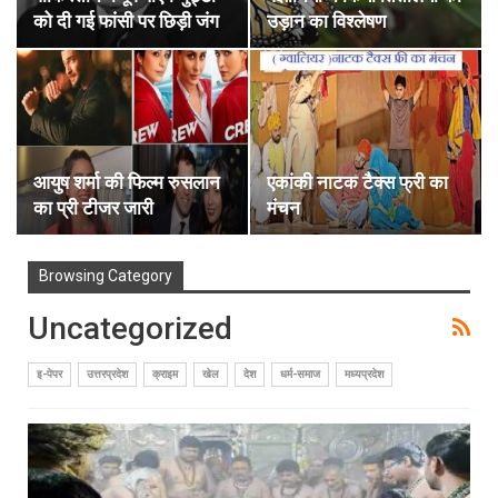
को दी गई फांसी पर छिड़ी जंग
उड़ान का विश्लेषण
आयुष शर्मा की फिल्म रुसलान
एकांकी नाटक टैक्स फ्री का
का प्री टीजर जारी
मंचन
Browsing Category
Uncategorized
इ-पेपर
उत्तरप्रदेश
क्राइम
खेल
देश
धर्म-समाज
मध्यप्रदेश