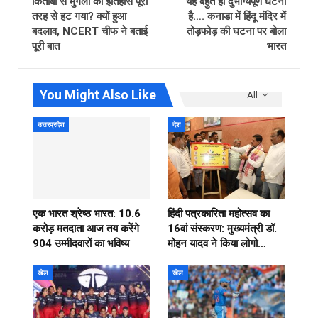
किताबों से मुगलों का इतिहास पूरी
यह बहुत ही दुर्भाग्यपूर्ण घटना
तरह से हट गया? क्यों हुआ
है…. कनाडा में हिंदू मंदिर में
बदलाव, NCERT चीफ ने बताई
तोड़फोड़ की घटना पर बोला
पूरी बात
भारत
You Might Also Like
All
उत्तरप्रदेश
देश
एक भारत श्रेष्ठ भारत: 10.6
हिंदी पत्रकारिता महोत्सव का
करोड़ मतदाता आज तय करेंगे
16वां संस्करण: मुख्यमंत्री डॉ.
904 उम्मीदवारों का भविष्य
मोहन यादव ने किया लोगो…
खेल
खेल