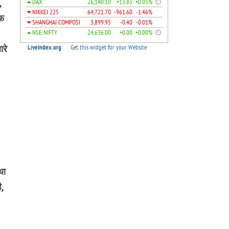
,
ाफ
ारे
था
ै,