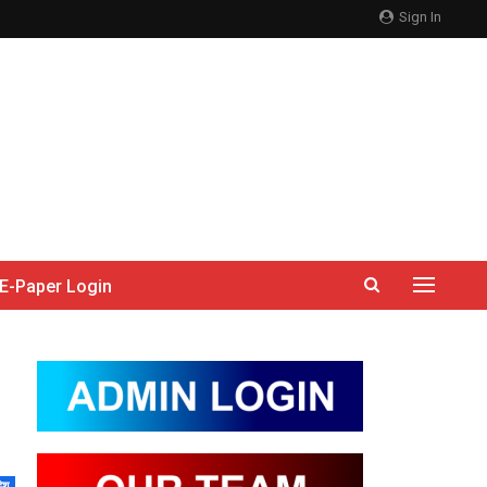
Sign In
E-Paper Login
देश