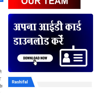
े
T
Rashifal
के