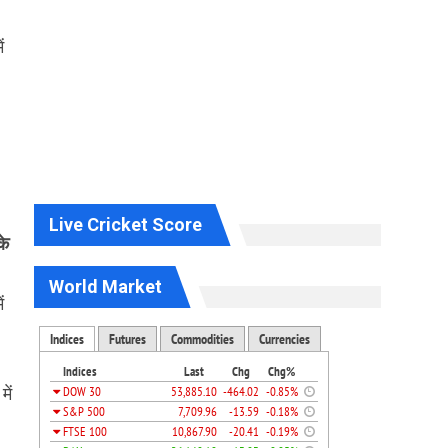
ं
-
Live Cricket Score
के
World Market
ं
ें