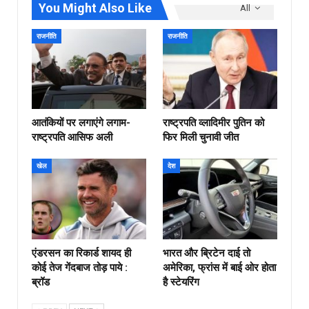
You Might Also Like
All
राजनीति
राजनीति
आतंकियों पर लगाएंगे लगाम-
राष्ट्रपति व्लादिमीर पुतिन को
राष्ट्रपति आसिफ अली
फिर मिली चुनावी जीत
खेल
देश
एंडरसन का रिकार्ड शायद ही
भारत और ब्रिटेन दाई तो
कोई तेज गेंदबाज तोड़ पाये :
अमेरिका, फ्रांस में बाई ओर होता
ब्रॉड
है स्टेयरिंग