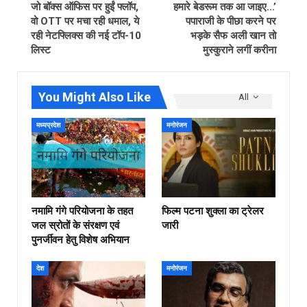
जो बॉक्स ऑफिस पर हुईं फ्लॉप,
हमारे बेडरूम तक आ जाइए…’
वो OTT पर मचा रही धमाल, ये
पपाराजी के पीछा करने पर
रही नेटफ्ल‍िक्‍स की नई टॉप-10
भड़के सैफ अली खान तो
लिस्‍ट
मुस्कुराने लगीं करीना
You Might Also Like
All
मध्यप्रदेश
मनोरंजन
नमामि गंगे परियोजना के तहत
फिल्‍म पटना शुक्ला का ट्रेलर
जल स्रोतों के संरक्षण एवं
जारी
पुनर्जीवन हेतु विशेष अभियान
देश
मनोरंजन