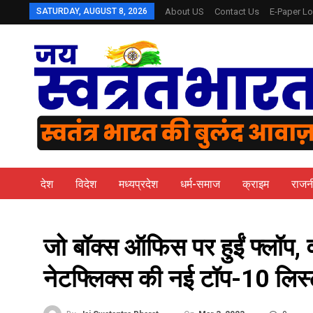
SATURDAY, AUGUST 8, 2026
About US
Contact Us
E-Paper Lo
देश
विदेश
मध्यप्रदेश
धर्म-समाज
क्राइम
राजन
जो बॉक्स ऑफिस पर हुईं फ्लॉप,
नेटफ्ल‍िक्‍स की नई टॉप-10 लिस्