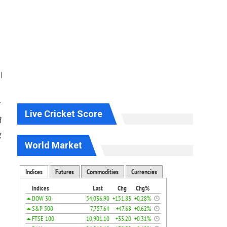
ै।
ी
Live Cricket Score
े
र
World Market