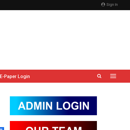
Sign In
E-Paper Login
जन