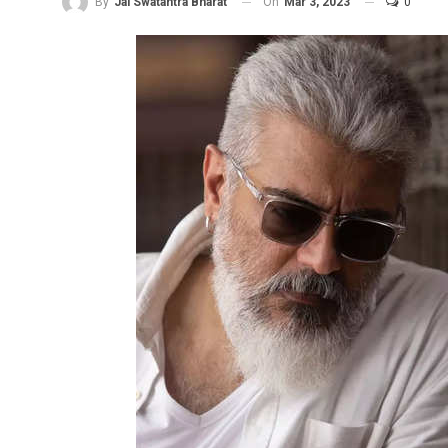
On
Mar 3, 2023
0
By
Jai Swatantra Bharat