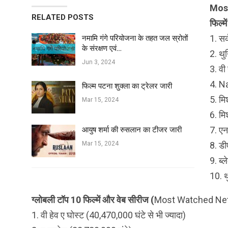
Most
RELATED POSTS
फिल्म
1. सर
नमामि गंगे परियोजना के तहत जल स्रोतों
के संरक्षण एवं…
2. थुन
Jun 3, 2024
3. वी
4. N
फिल्‍म पटना शुक्ला का ट्रेलर जारी
5. म
Mar 15, 2024
6. म
7. एन
आयुष शर्मा की रुसलान का टीजर जारी
Mar 15, 2024
8. डी
9. ब्
10. थ
ग्लोबली टॉप 10 फिल्में और वेब सीरीज (
Most Watched Netf
1. वी हेव ए घोस्ट (40,470,000 घंटे से भी ज्यादा)