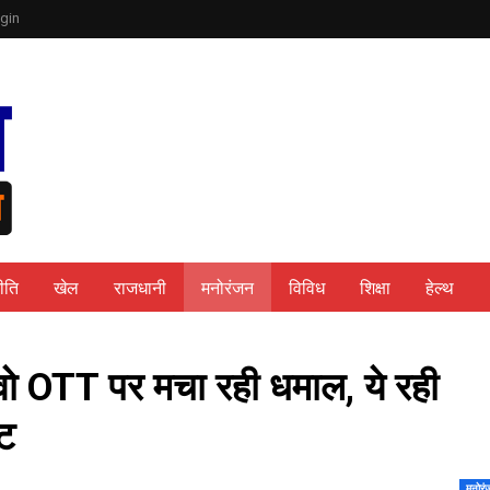
gin
ीति
खेल
राजधानी
मनोरंजन
विविध
शिक्षा
हेल्थ
 वो OTT पर मचा रही धमाल, ये रही
‍ट
मनोरं