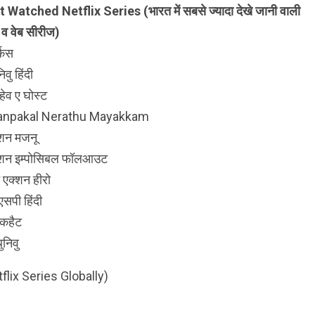
 Watched Netflix Series (भारत में सबसे ज्यादा देखे जानी वाली
ें व वेब सीरीज)
्कस
िवु हिंदी
 हेव ए घोस्ट
anpakal Nerathu Mayakkam
िशन मजनू
िशन इम्पोसिबल फॉलआउट
 एक्शन हीरो
एसपी हिंदी
लेकहैट
ुनिवु
lix Series Globally)