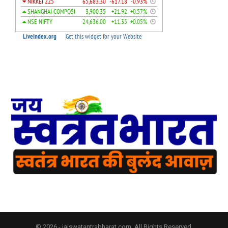
© 2026 - jaiswatantrabharat.com. All Rights Reserved.