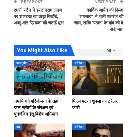
PREV POST
NEXT POST
एमसी स्टैन ने इंस्टाग्राम लाइव
कार्तिक आर्यन की फिल्म
पर शाहरुख का तोड़ा रिकॉर्ड,
‘शहजादा’ ने चली शतरंज की
अब्दू और प्रियंका को चटाई धूल
चाल, ताकि ‘पठान’ के दांव को दे
सके मात
You Might Also Like
All
मध्यप्रदेश
मनोरंजन
नमामि गंगे परियोजना के तहत
फिल्‍म पटना शुक्ला का ट्रेलर
जल स्रोतों के संरक्षण एवं
जारी
पुनर्जीवन हेतु विशेष अभियान
देश
मनोरंजन