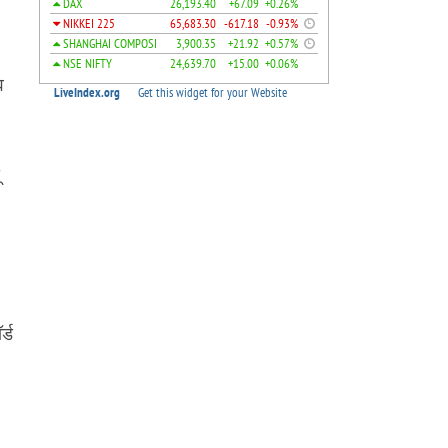
व
।
्ड