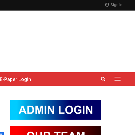
Sign In
E-Paper Login
जन