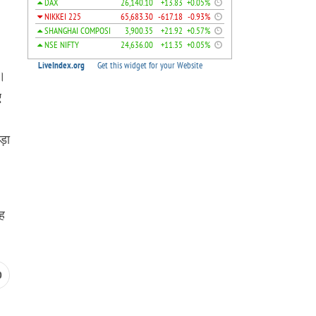
ा।
ए
ड़ा
यह
0