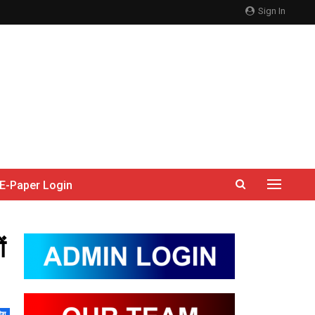
Sign In
E-Paper Login
ं
देश