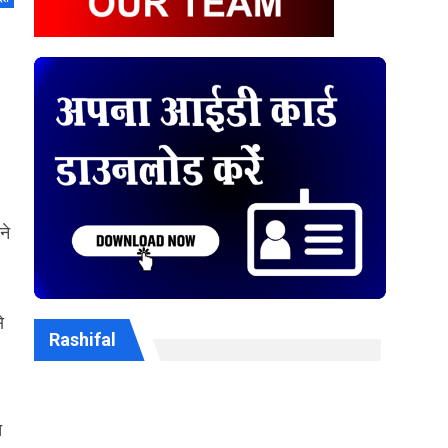
ने
े
Rashifal
च