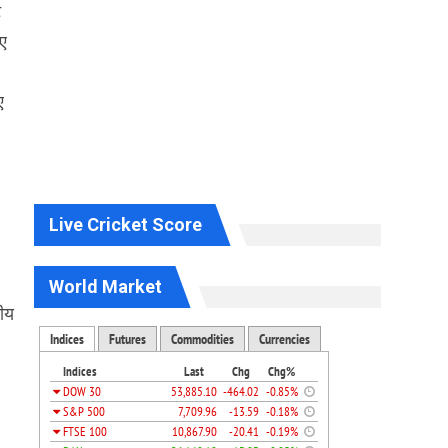
ट
िए
ए
Live Cricket Score
World Market
तीय