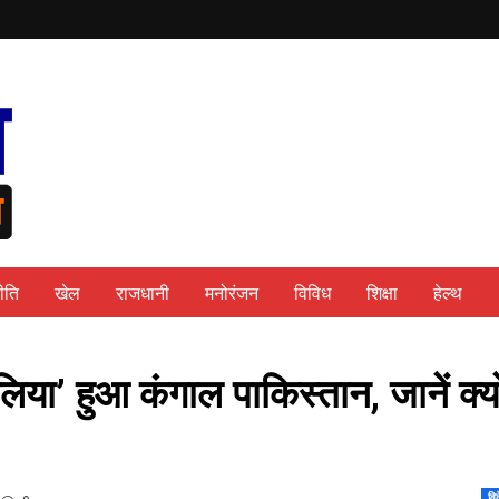
ीति
खेल
राजधानी
मनोरंजन
विविध
शिक्षा
हेल्थ
ालिया’ हुआ कंगाल पाकिस्‍तान, जानें क्‍यो
वि