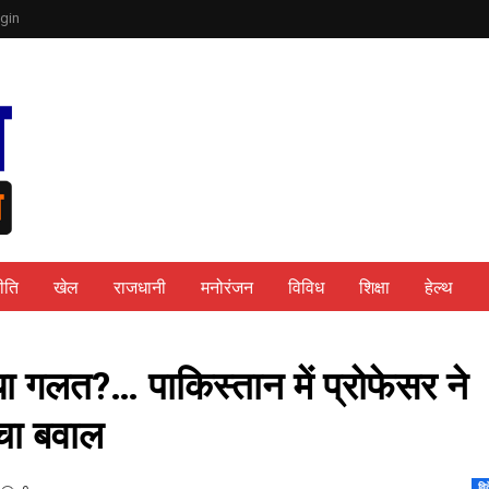
gin
ीति
खेल
राजधानी
मनोरंजन
विविध
शिक्षा
हेल्थ
ा गलत?… पाकिस्तान में प्रोफेसर ने
मचा बवाल
वि