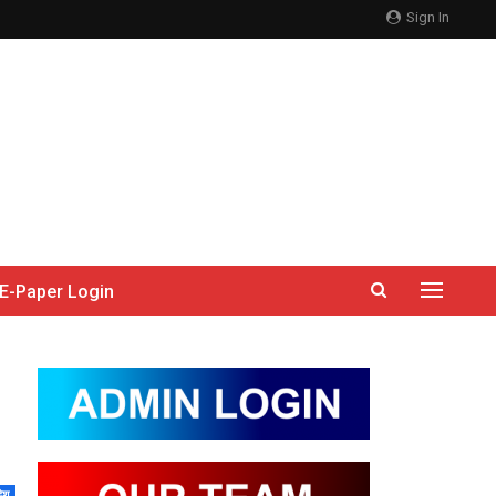
Sign In
E-Paper Login
देश