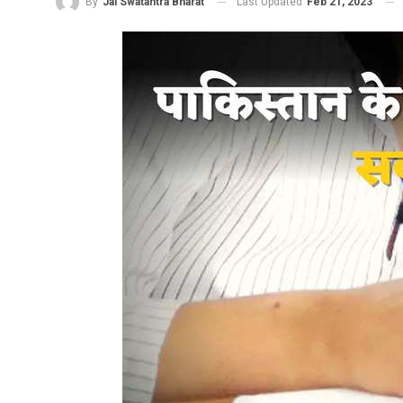
Last Updated
Feb 21, 2023
By
Jai Swatantra Bharat