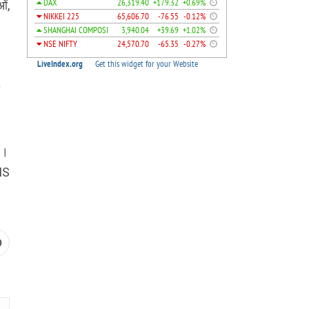
ओं,
ए।
UMS
0