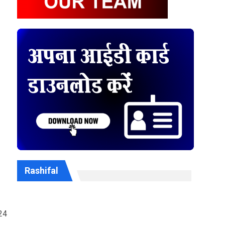
Rashifal
024