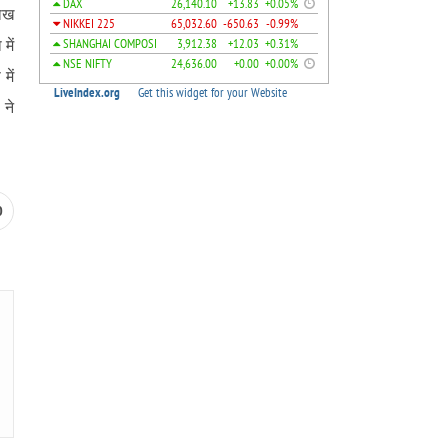
लाख
में
में
 ने
0