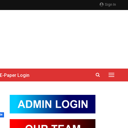
Sign In
E-Paper Login
देश