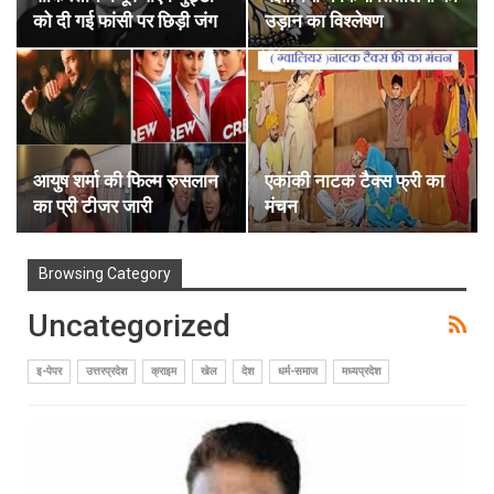
को दी गई फांसी पर छिड़ी जंग
उड़ान का विश्लेषण
आयुष शर्मा की फिल्म रुसलान
एकांकी नाटक टैक्स फ्री का
का प्री टीजर जारी
मंचन
Browsing Category
Uncategorized
इ-पेपर
उत्तरप्रदेश
क्राइम
खेल
देश
धर्म-समाज
मध्यप्रदेश