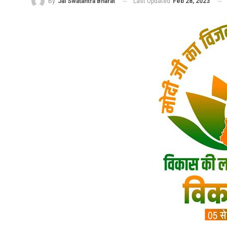
Last Updated
Feb 28, 2023
By
Jai Swatantra Bharat