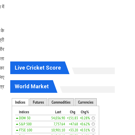
में
 के
्री
 और
नता
Live Cricket Score
 का
लिए
World Market
त्र