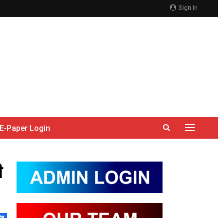
Sign In
E-Paper Login
ी
देश