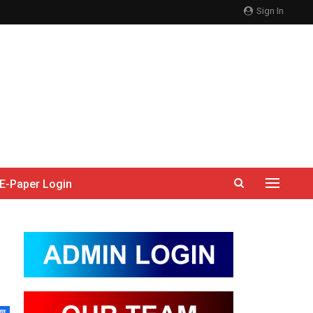
Sign In
E-Paper Login
जन