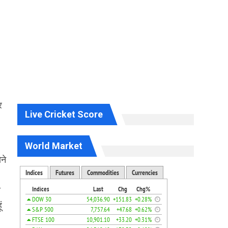
र
Live Cricket Score
World Market
ने
स
ं