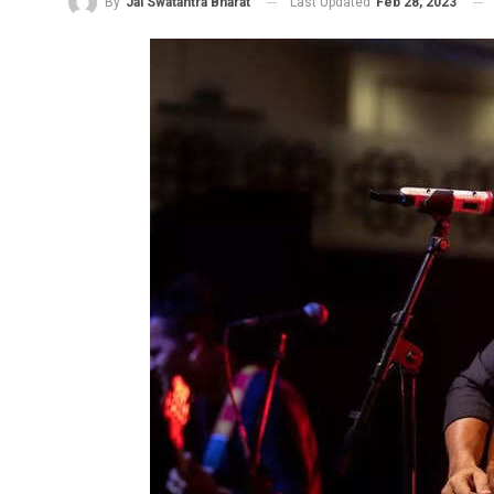
Last Updated
Feb 28, 2023
By
Jai Swatantra Bharat