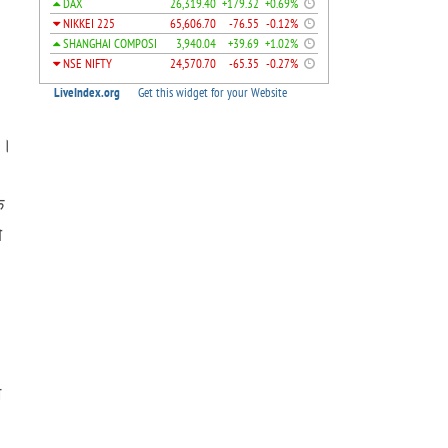
ै।
क
ो
म