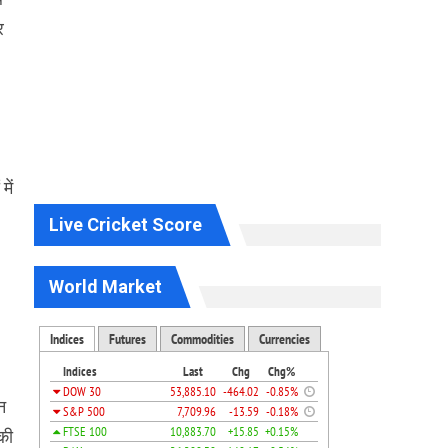
र
में
Live Cricket Score
World Market
न
 की