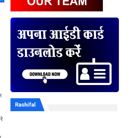
स
Rashifal
रे
े