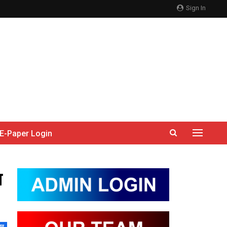
Sign In
E-Paper Login
थ
जन