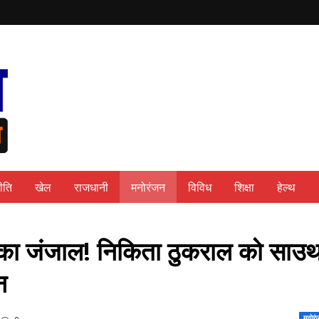
ीति
खेल
राजधानी
मनोरंजन
विविध
शिक्षा
हेल्थ
जी का जंजाल! निकिता ठुकराल को साउ
न
मनोरं