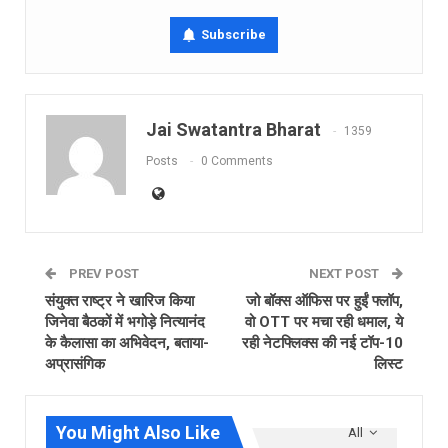
Subscribe
Jai Swatantra Bharat
1359
Posts
0 Comments
PREV POST
NEXT POST
संयुक्त राष्ट्र ने खारिज किया
जो बॉक्स ऑफिस पर हुईं फ्लॉप,
जिनेवा बैठकों में भगोड़े नित्यानंद
वो OTT पर मचा रही धमाल, ये
के कैलासा का अभिवेदन, बताया-
रही नेटफ्ल‍िक्‍स की नई टॉप-10
अप्रासंगिक
लिस्‍ट
You Might Also Like
All