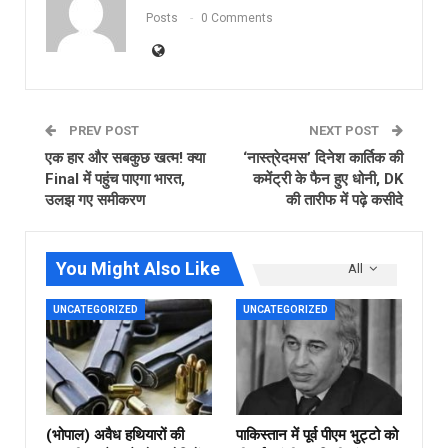
Posts
0 Comments
PREV POST
NEXT POST
एक हार और सबकुछ खत्म! क्या
‘नास्त्रेदमस’ दिनेश कार्तिक की
Final में पहुंच पाएगा भारत,
कमेंट्री के फैन हुए धोनी, DK
उलझ गए समीकरण
की तारीफ में पढ़े कसीदे
You Might Also Like
All
UNCATEGORIZED
UNCATEGORIZED
(भोपाल) अवैध हथियारों की
पाकिस्तान में पूर्व पीएम भुट्टो को