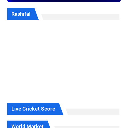
Rashifal
Live Cricket Score
World Market