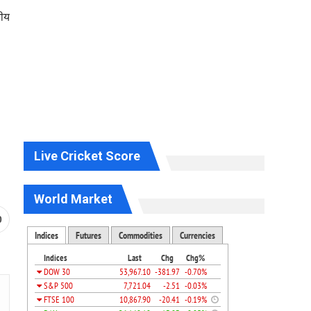
तीय
Live Cricket Score
World Market
0