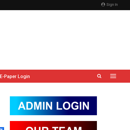
Sign In
E-Paper Login
देश