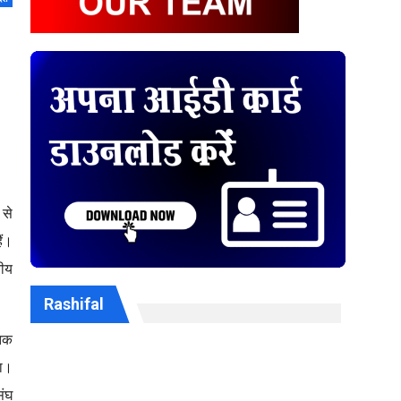
 से
ैं।
तीय
Rashifal
 तक
था।
ंघ