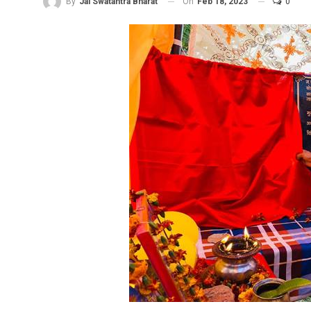
On
Feb 18, 2023
0
By
Jai Swatantra Bharat