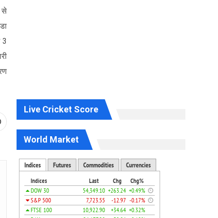
 से
ेडा
ं 3
ारी
करण
Live Cricket Score
0
World Market