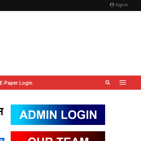
Sign In
E-Paper Login
स
देश