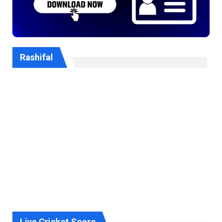
Rashifal
Live Cricket Score