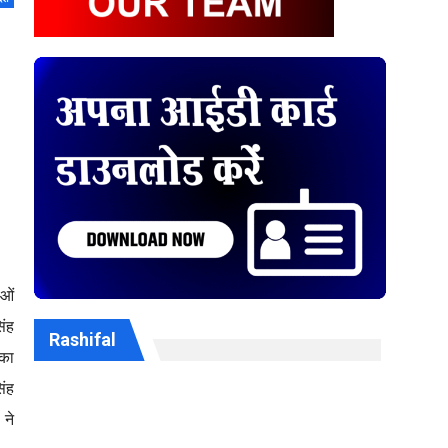
ाओं
िंह
Rashifal
 का
िंह
 ने