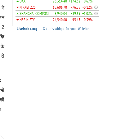
 ने
ठिन
र 2
 कि
 के
 से
है।
 भी
 की
या।