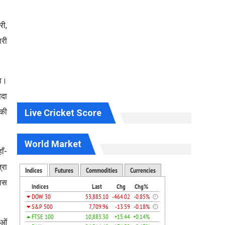
री,
ारी
गा।
पदा
 की
Live Cricket Score
World Market
ाँ-
्रा
कास
ाओं