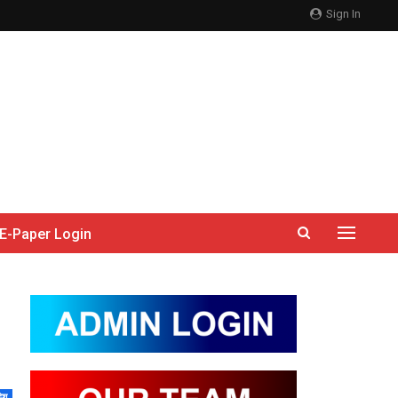
Sign In
E-Paper Login
देश