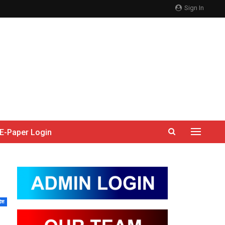
Sign In
E-Paper Login
देश