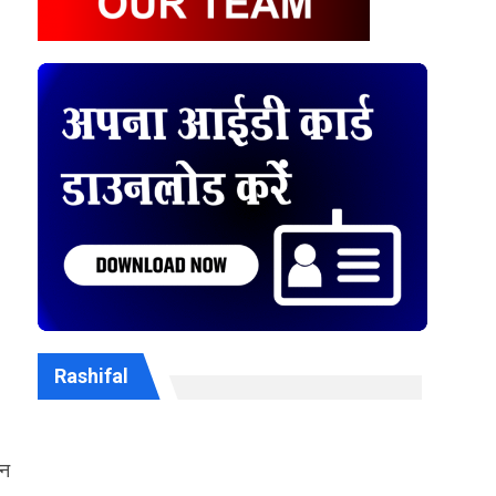
Rashifal
्न