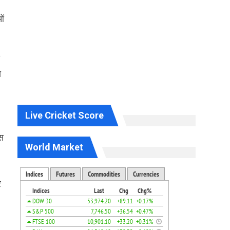
ओं
े
Live Cricket Score
ास
World Market
र