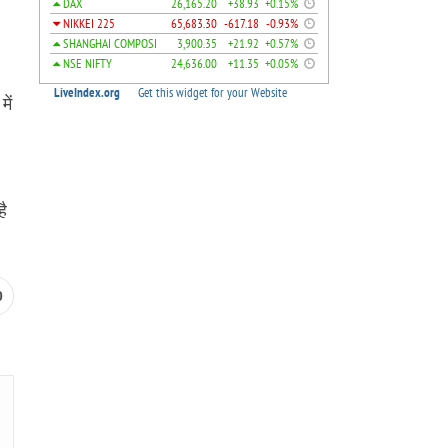
में
है
0