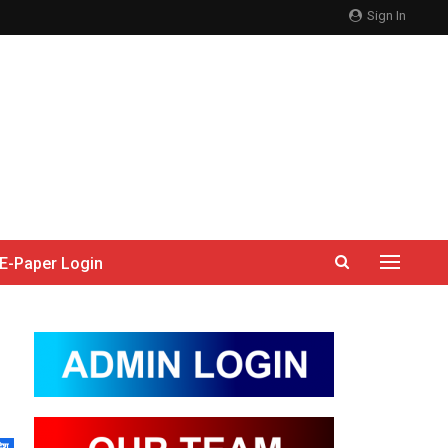
Sign In
E-Paper Login
देश