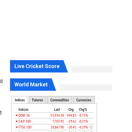
Live Cricket Score
ें
World Market
ं