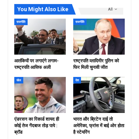
You Might Also Like
All
राजनीति
राजनीति
आतंकियों पर लगाएंगे लगाम-
राष्ट्रपति व्लादिमीर पुतिन को
राष्ट्रपति आसिफ अली
फिर मिली चुनावी जीत
खेल
देश
एंडरसन का रिकार्ड शायद ही
भारत और ब्रिटेन दाई तो
कोई तेज गेंदबाज तोड़ पाये :
अमेरिका, फ्रांस में बाई ओर होता
ब्रॉड
है स्टेयरिंग