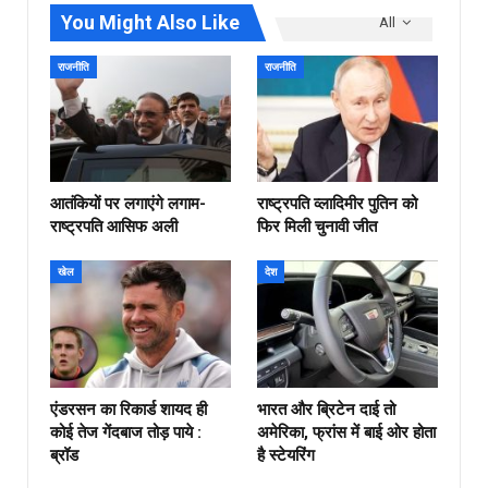
You Might Also Like
All
राजनीति
राजनीति
आतंकियों पर लगाएंगे लगाम-
राष्ट्रपति व्लादिमीर पुतिन को
राष्ट्रपति आसिफ अली
फिर मिली चुनावी जीत
खेल
देश
एंडरसन का रिकार्ड शायद ही
भारत और ब्रिटेन दाई तो
कोई तेज गेंदबाज तोड़ पाये :
अमेरिका, फ्रांस में बाई ओर होता
ब्रॉड
है स्टेयरिंग