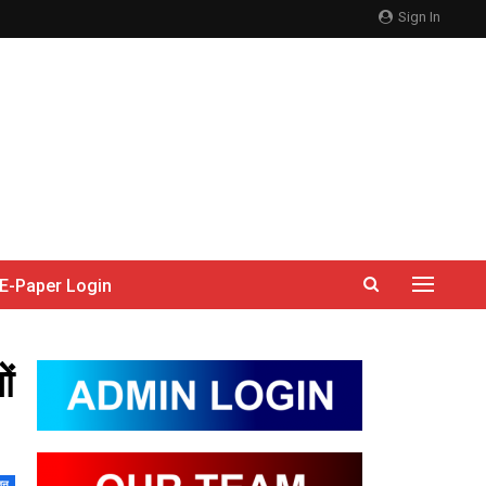
Sign In
E-Paper Login
ों
जन