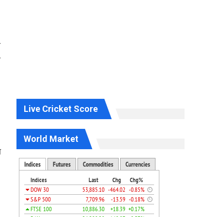
ी
ी
Live Cricket Score
World Market
ा