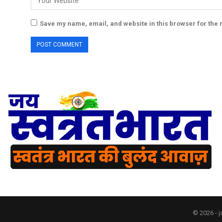
Save my name, email, and website in this browser for the 
© 2026 - j