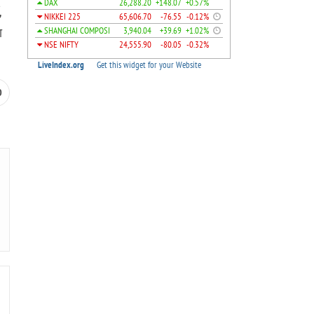
,
ा
0