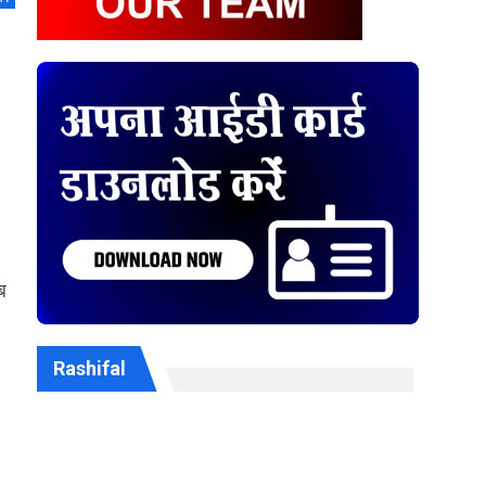
ब
Rashifal