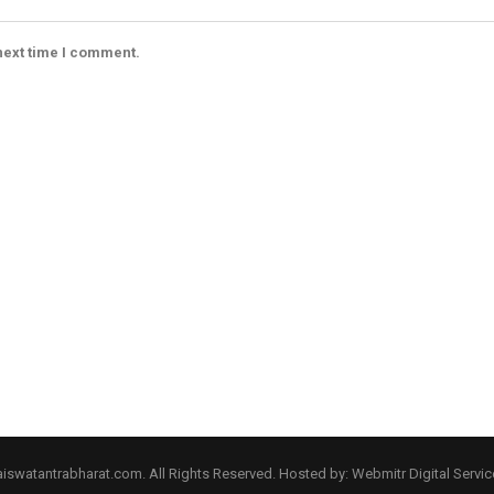
next time I comment.
aiswatantrabharat.com. All Rights Reserved.
Hosted by:
Webmitr Digital Service