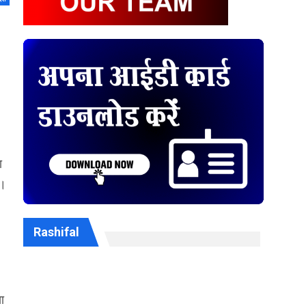
ा
ै।
Rashifal
ा