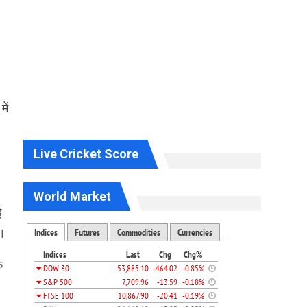
ें
Live Cricket Score
World Market
ई
ै।
े