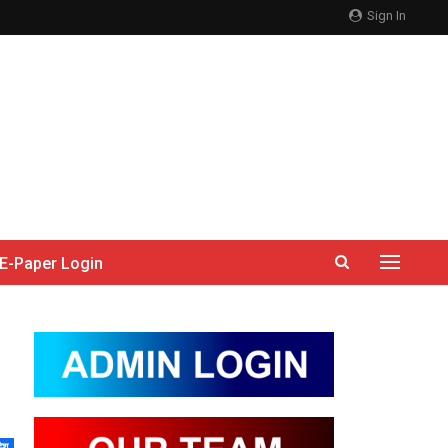
Sign In
E-Paper Login
देश