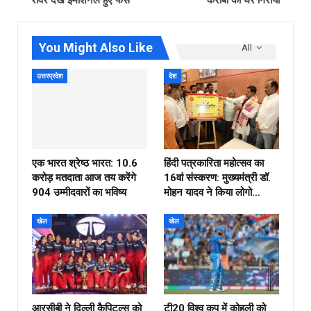
You Might Also Like
All
उत्तरप्रदेश
देश
एक भारत श्रेष्ठ भारत: 10.6
हिंदी पत्रकारिता महोत्सव का
करोड़ मतदाता आज तय करेंगे
16वां संस्करण: मुख्यमंत्री डॉ.
904 उम्मीदवारों का भविष्य
मोहन यादव ने किया लोगो…
खेल
खेल
आरसीबी ने दिल्ली कैपिटल्स को
टी20 विश्व कप में कोहली को