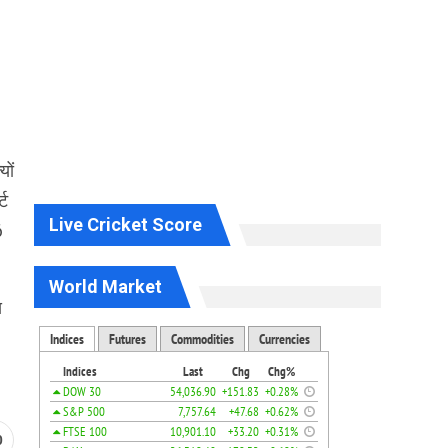
यों
्ट
Live Cricket Score
6
World Market
स
0