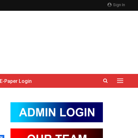
Sign In
E-Paper Login
देश