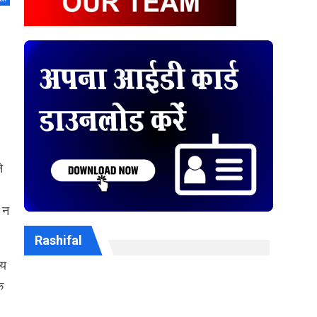
े
 न
Rashifal
ीय
क