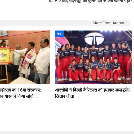
है…सीजेआई चंद्रचूड़ को दुष्यंत दवे से क्यों कहना पड़ा?
More From Author
खेल
 महोत्सव का 16वां संस्करण:
आरसीबी ने दिल्ली कैपिटल्स को हराकर डब्लयूपीए
मोहन यादव ने किया लोगो…
खिताब जीता