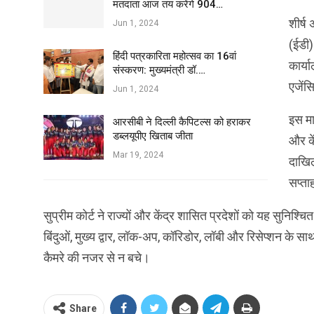
मतदाता आज तय करेंगे 904…
शीर्ष
Jun 1, 2024
(ईडी)
हिंदी पत्रकारिता महोत्सव का 16वां
कार्य
संस्करण: मुख्यमंत्री डॉ.…
एजेंस
Jun 1, 2024
इस माम
आरसीबी ने दिल्ली कैपिटल्स को हराकर
डब्लयूपीए खिताब जीता
और के
Mar 19, 2024
दाखिल
सप्ता
सुप्रीम कोर्ट ने राज्यों और केंद्र शासित प्रदेशों को यह सुनिश्च
बिंदुओं, मुख्य द्वार, लॉक-अप, कॉरिडोर, लॉबी और रिसेप्शन के
कैमरे की नजर से न बचे।
Share