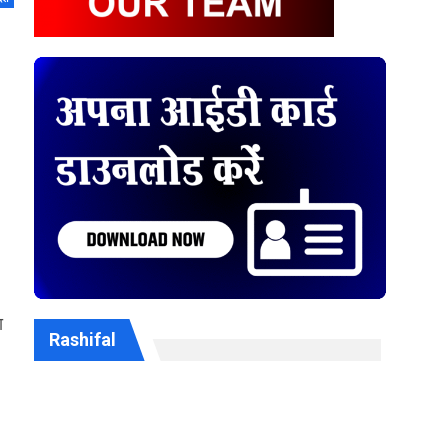
ा
Rashifal