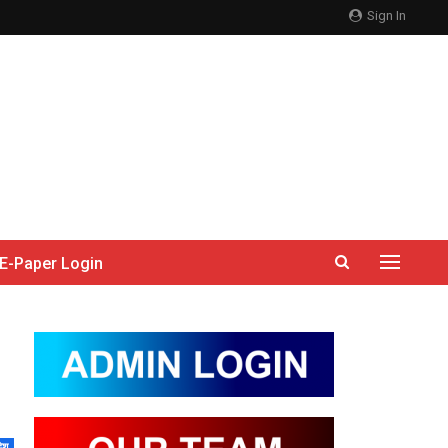
Sign In
E-Paper Login
देश