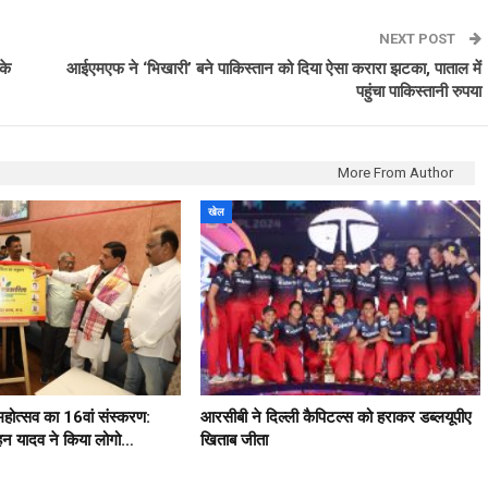
NEXT POST
के
आईएमएफ ने ‘भिखारी’ बने पाकिस्‍तान को दिया ऐसा करारा झटका, पाताल में
पहुंचा पाकिस्‍तानी रुपया
More From Author
खेल
 महोत्सव का 16वां संस्करण:
आरसीबी ने दिल्ली कैपिटल्स को हराकर डब्लयूपीए
मोहन यादव ने किया लोगो…
खिताब जीता