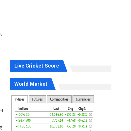
ि
Live Cricket Score
World Market
ुप
और