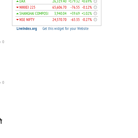
0
0
ो