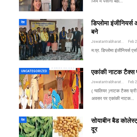
जिम में पसीना बहा…
डिप्लोमा इंजीनियर्स 
देश
बने
Jswatantrabharat@gmail.com
Feb 
म.प्र. डिप्लोमा इंजीनियर्स
एकांकी नाटक टैक्स 
UNCATEGORIZED
Jswatantrabharat@gmail.com
Feb 
( ग्वालियर )नाटक टैक्स फ्र
अवसर पर एकांकी नाटक…
सोयाबीन बैड कोलेस्
देश
दूर