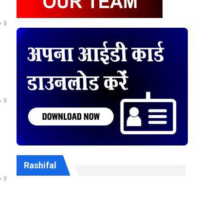
0
0
Rashifal
0