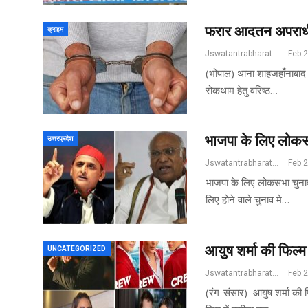
फरार आदतन अपराधी क
क्राइम
Jswatantrabharat@gmail.com
Feb 
(भोपाल) थाना शाहजहाँनाबाद 
रोकथाम हेतु वरिष्ठ…
भाजपा के लिए लोकसभ
उत्तरप्रदेश
Jswatantrabharat@gmail.com
Feb 
भाजपा के लिए लोकसभा चुनाव
लिए होने वाले चुनाव मे…
आयुष शर्मा की फिल्
UNCATEGORIZED
Jswatantrabharat@gmail.com
Feb 
(रंग-संसार) आयुष शर्मा की 