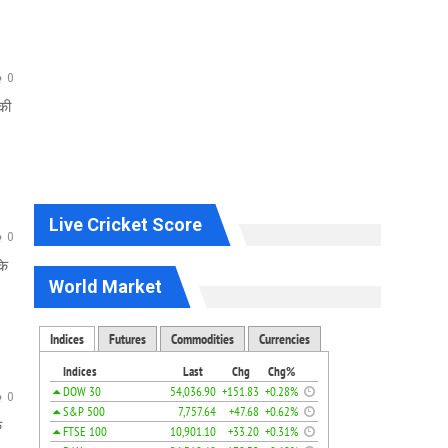
0
की
Live Cricket Score
0
के
World Market
0
क