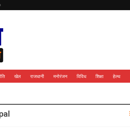
n
ीति
खेल
राजधानी
मनोरंजन
विविध
शिक्षा
हेल्थ
pal