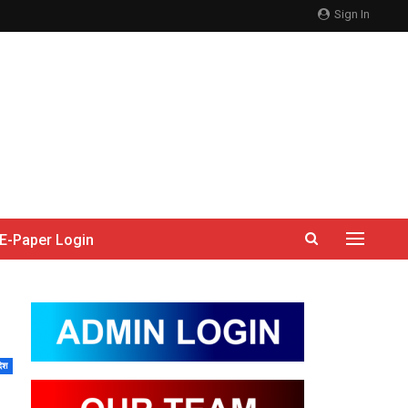
Sign In
E-Paper Login
देश