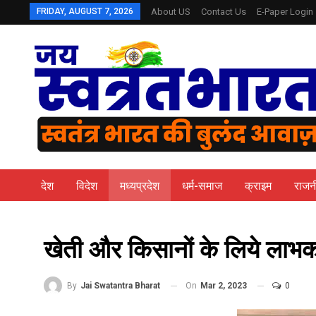
FRIDAY, AUGUST 7, 2026
About US
Contact Us
E-Paper Login
देश
विदेश
मध्यप्रदेश
धर्म-समाज
क्राइम
राजन
खेती और किसानों के लिये लाभकार
On
Mar 2, 2023
0
By
Jai Swatantra Bharat