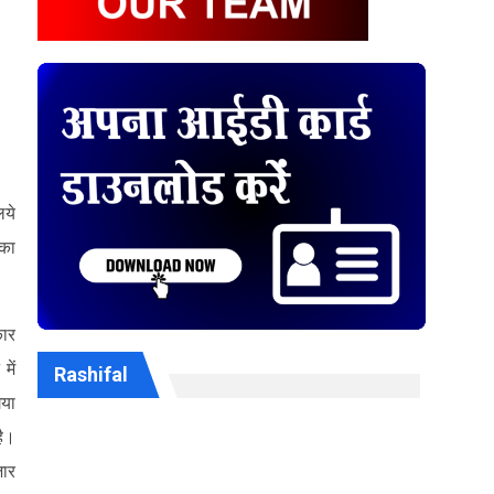
िये
 का
कार
में
Rashifal
गया
है।
जार