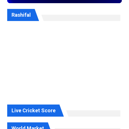
Rashifal
Live Cricket Score
World Market