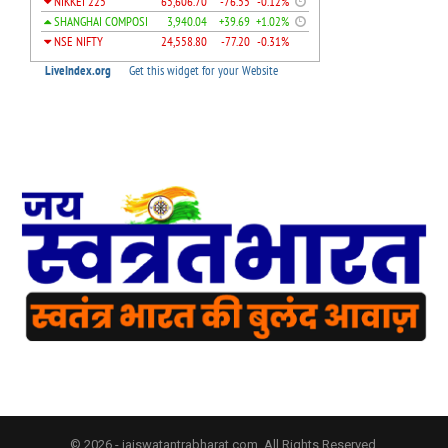
© 2026 - jaiswatantrabharat.com. All Rights Reserved.