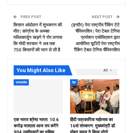
PREV POST
NEXT POST
किसान आंदोलन में शुभकरण की
(इन्दौर) पेरा राष्ट्रीय रैंकिंग टेटे
मौत | कांग्रेस के अध्‍यक्ष
चैंपियनशिप | पेरा टेबल टेनिस
मल्लिकार्जुन खड़गे ने रोप लगाया
प्रमोशन एसोसिएशन द्वारा
कि मोदी सरकार ने अब तक
आयोजित यूटीटी पेरा राष्ट्रीय
750 किसानों की जान ले ली है
रैंकिंग टेबल टेनिस चैंपियनशिप
You Might Also Like
All
उत्तरप्रदेश
देश
एक भारत श्रेष्ठ भारत: 10.6
हिंदी पत्रकारिता महोत्सव का
करोड़ मतदाता आज तय करेंगे
16वां संस्करण: मुख्यमंत्री डॉ.
904 उम्मीदवारों का भविष्य
मोहन यादव ने किया लोगो…