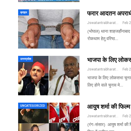
फरार आदतन अपराधी क
क्राइम
Jswatantrabharat@gmail.com
Feb 
(भोपाल) थाना शाहजहाँनाबाद 
रोकथाम हेतु वरिष्ठ…
भाजपा के लिए लोकसभ
उत्तरप्रदेश
Jswatantrabharat@gmail.com
Feb 
भाजपा के लिए लोकसभा चुनाव
लिए होने वाले चुनाव मे…
आयुष शर्मा की फिल्
UNCATEGORIZED
Jswatantrabharat@gmail.com
Feb 
(रंग-संसार) आयुष शर्मा की 