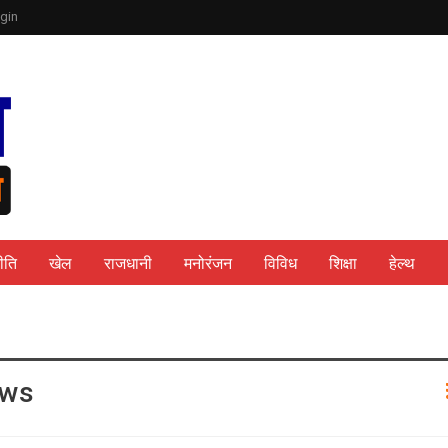
gin
ीति
खेल
राजधानी
मनोरंजन
विविध
शिक्षा
हेल्थ
ews