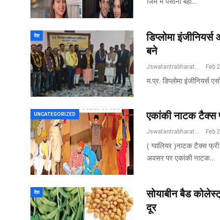
जिम में पसीना बहा…
डिप्लोमा इंजीनियर्स 
देश
बने
Jswatantrabharat@gmail.com
Feb 
म.प्र. डिप्लोमा इंजीनियर्स
एकांकी नाटक टैक्स 
UNCATEGORIZED
Jswatantrabharat@gmail.com
Feb 
( ग्वालियर )नाटक टैक्स फ्र
अवसर पर एकांकी नाटक…
सोयाबीन बैड कोलेस्
देश
दूर