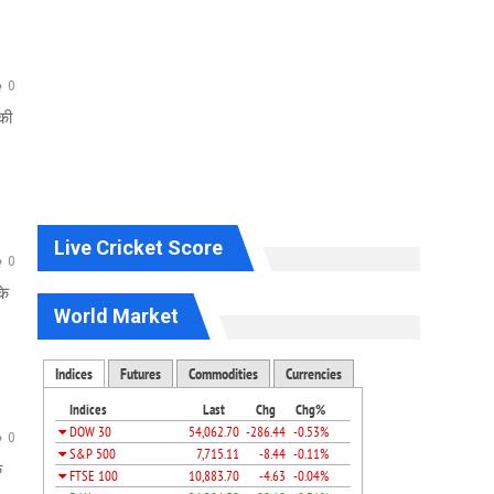
0
की
Live Cricket Score
0
के
World Market
0
क