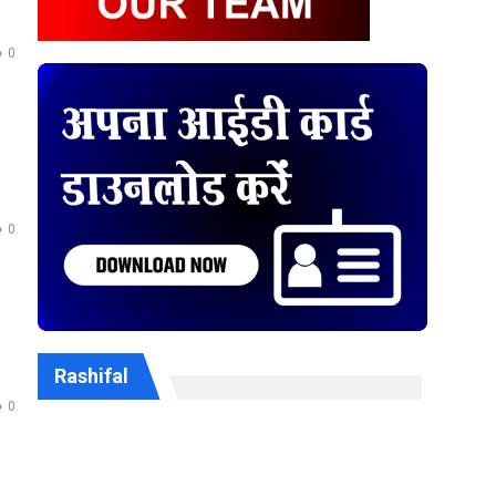
0
0
Rashifal
0