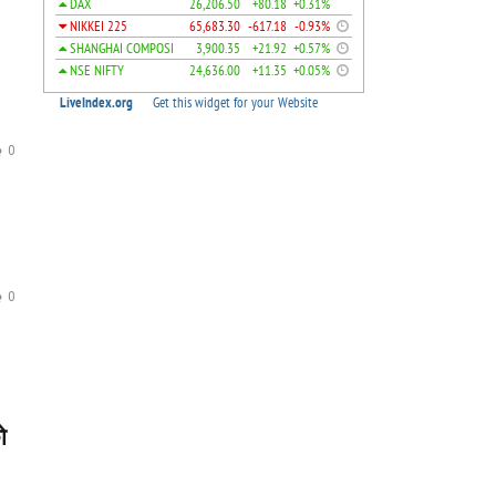
0
0
ो