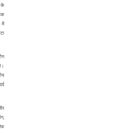
 के
ाहक
में
ेटा
रोग
दी।
कीय
र्द
 और
ंग,
 ऑफ