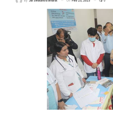
On
Feb 23, 2023
0
By
Jai Swatantra Bharat