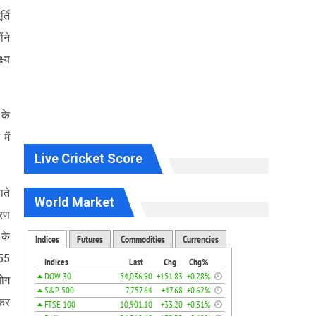
्ति
ंने
ष्य
 के
में
Live Cricket Score
ाते
World Market
गरण
 के
 55
योग
ाकर