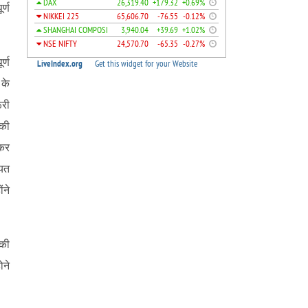
र्ण
र्ण
 के
ूरी
 की
 कर
ायत
ंने
 की
ोने