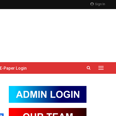
Sign In
E-Paper Login
देश