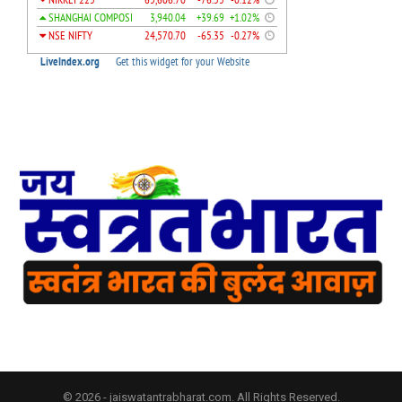
© 2026 - jaiswatantrabharat.com. All Rights Reserved.