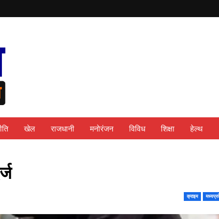
ीति
खेल
राजधानी
मनोरंजन
विविध
शिक्षा
हेल्थ
र्ज
क्राइम
मध्यप्र