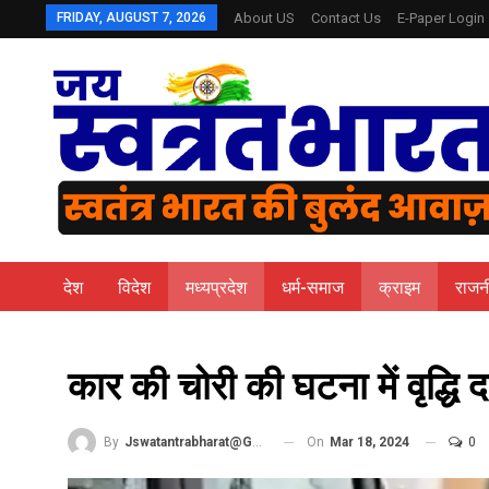
FRIDAY, AUGUST 7, 2026
About US
Contact Us
E-Paper Login
देश
विदेश
मध्यप्रदेश
धर्म-समाज
क्राइम
राजन
कार की चोरी की घटना में वृद्धि द
On
Mar 18, 2024
0
By
Jswatantrabharat@gmail.com