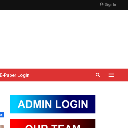
Sign In
E-Paper Login
देश