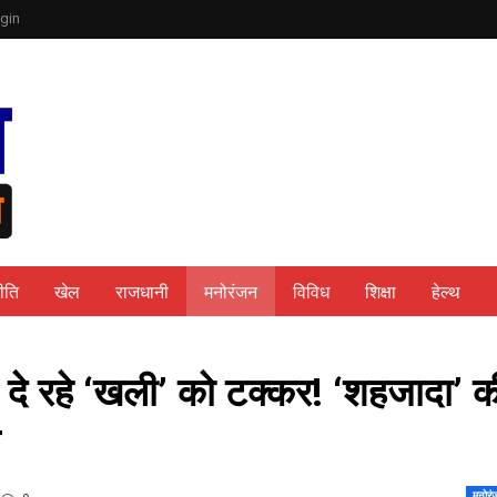
gin
ीति
खेल
राजधानी
मनोरंजन
विविध
शिक्षा
हेल्थ
ें दे रहे ‘खली’ को टक्कर! ‘शहजादा’ क
मनोरं