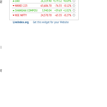
या
े।
का