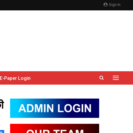
Sign In
E-Paper Login
ी
जन