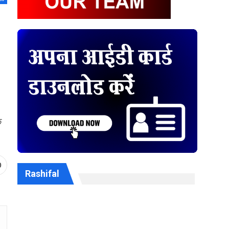
े
0
Rashifal