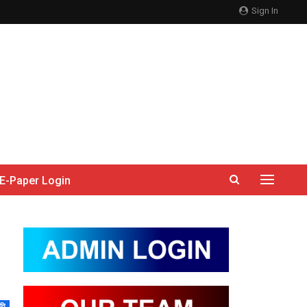
Sign In
E-Paper Login
ति