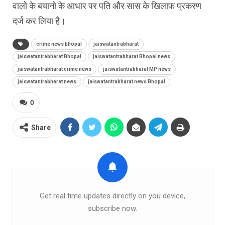
वालो के बयानो के आधार पर पति और सास के खिलाफ प्रकरण
दर्ज कर लिया है।
crime news bhopal
jaiswatantrabharat
jaiswatantrabharat Bhopal
jaiswatantrabharat Bhopal news
jaiswatantrabharat crime news
jaiswatantrabharat MP news
jaiswatantrabharat news
jaiswatantrabharat news Bhopal
0
Share
Get real time updates directly on you device,
subscribe now.