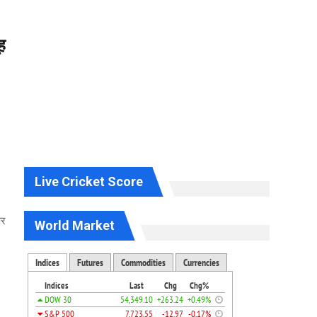
ह
Live Cricket Score
पर
World Market