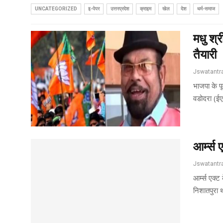
UNCATEGORIZED
इ-पेपर
उत्तरप्रदेश
क्राइम
खेल
देश
धर्म-समाज
मधु श्
तैयारी
भाजपा के प
वडोदरा (ईए
आर्म्स
आर्म्स एक्
निशातपुरा 