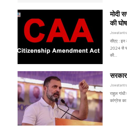
मोदी स
की घोष
सीएए : इन 
2024 से प
की…
सरकार 
राहुल गांधी
कांग्रेस क