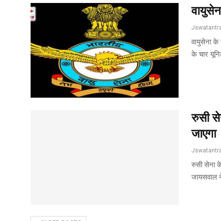
वायुसे
वायुसेना क
के चार यून
रुसी स
जाएगा
रुसी सेना 
जायसवाल ने 