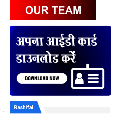
Rashifal
ार…