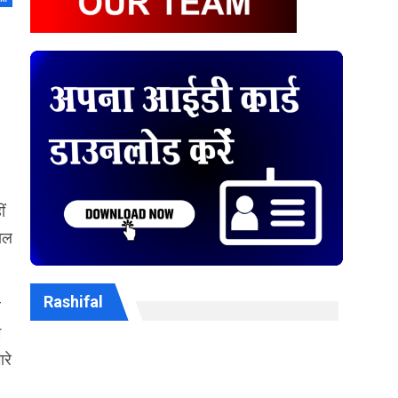
ीं
ाल
Rashifal
र
म
रे