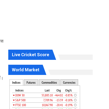
 बस
Live Cricket Score
World Market
ं।